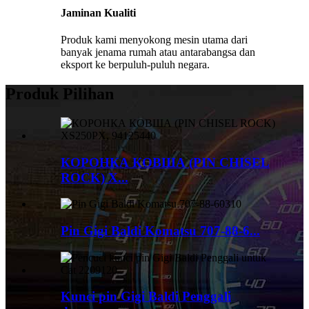
Jaminan Kualiti
Produk kami menyokong mesin utama dari
banyak jenama rumah atau antarabangsa dan
eksport ke berpuluh-puluh negara.
Produk Pilihan
КОРОНКА КОВША (PIN CHISEL
ROCK) X...
Pin Gigi Baldi Komatsu 707-88-6...
Kunci pin Gigi Baldi Penggali