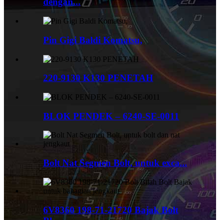
dengan...
Pin Gigi Baldi Komatsu,
220-9130 K130 PENETAH
BLOK PENDEK – 6240-SE-0011
Bolt Nat Segmen Bolt, untuk exca...
6V8360 198-71-21720 Bajak Bolt