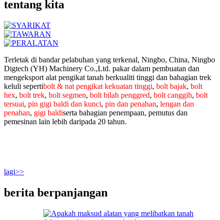
tentang kita
Terletak di bandar pelabuhan yang terkenal, Ningbo, China, Ningbo
Digtech (YH) Machinery Co.,Ltd. pakar dalam pembuatan dan
mengeksport alat pengikat tanah berkualiti tinggi dan bahagian trek
keluli seperti
bolt & nat pengikat kekuatan tinggi
,
bolt bajak
,
bolt
hex
,
bolt trek
,
bolt segmen
,
bolt bilah penggred
,
bolt canggih
,
bolt
tersuai
,
pin gigi baldi dan kunci
,
pin dan penahan
,
lengan dan
penahan
,
gigi baldi
serta bahagian penempaan, pemutus dan
pemesinan lain lebih daripada 20 tahun.
lagi>>
berita berpanjangan