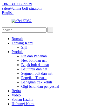
+86 130 9598 9539
sales@china-bolt-pin.com
English
Rumah
Tentang Kami
Sijil
Produk
Pin dan Penahan
Hex bolt dan nat
Bajak bolt dan nat
Baut trek dan nat
Segmen bolt dan nat
Pengikat Tersuai
Bahagian trek keluli
Gigi baldi dan penyesuai
Berita
Video
Soalan Lazim
Hubungi Kami