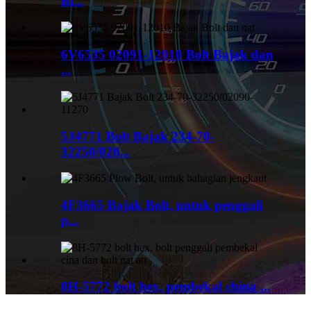
Bl...
6V6535 02091-12010 Bolt Bajak dan
...
5J4771 Bolt Bajak 234-70-
32250/020...
4F3665 Bajak Bolt, untuk penggali
p...
8H-5772 bolt hex, pembekal china ...