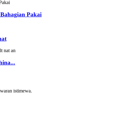
 Bahagian Pakai
nat
ina...
tawaran istimewa.