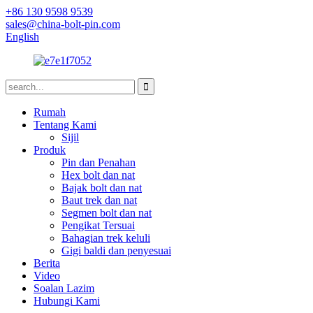
+86 130 9598 9539
sales@china-bolt-pin.com
English
Rumah
Tentang Kami
Sijil
Produk
Pin dan Penahan
Hex bolt dan nat
Bajak bolt dan nat
Baut trek dan nat
Segmen bolt dan nat
Pengikat Tersuai
Bahagian trek keluli
Gigi baldi dan penyesuai
Berita
Video
Soalan Lazim
Hubungi Kami