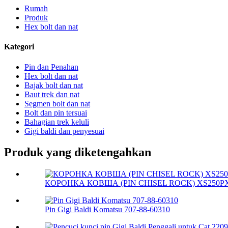
Rumah
Produk
Hex bolt dan nat
Kategori
Pin dan Penahan
Hex bolt dan nat
Bajak bolt dan nat
Baut trek dan nat
Segmen bolt dan nat
Bolt dan pin tersuai
Bahagian trek keluli
Gigi baldi dan penyesuai
Produk yang diketengahkan
КОРОНКА КОВША (PIN CHISEL ROCK) XS250PX,
Pin Gigi Baldi Komatsu 707-88-60310