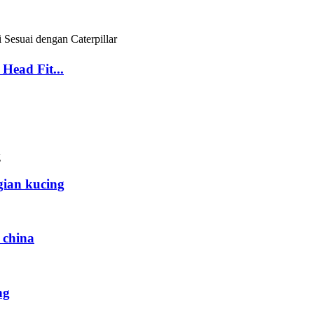
ead Fit...
gian kucing
 china
ng