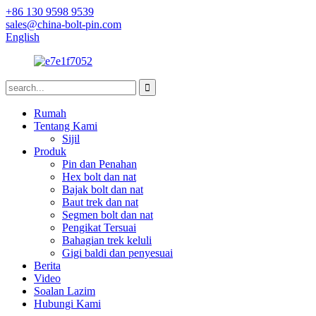
+86 130 9598 9539
sales@china-bolt-pin.com
English
Rumah
Tentang Kami
Sijil
Produk
Pin dan Penahan
Hex bolt dan nat
Bajak bolt dan nat
Baut trek dan nat
Segmen bolt dan nat
Pengikat Tersuai
Bahagian trek keluli
Gigi baldi dan penyesuai
Berita
Video
Soalan Lazim
Hubungi Kami